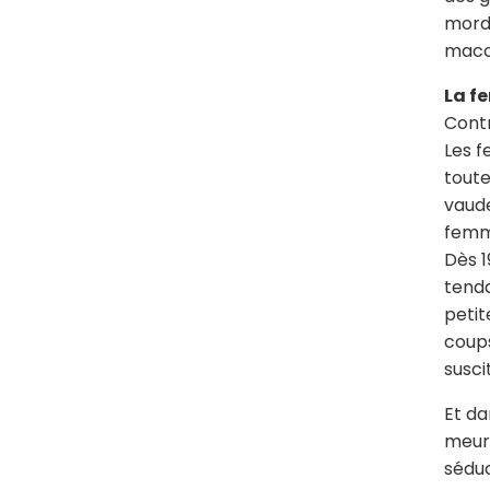
mordu
macc
La f
Contr
Les f
toute
vaude
femme
Dès 1
tenda
petit
coups
susci
Et da
meurt
séduc