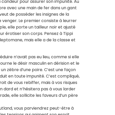
 candeur pour assurer son impunité. Au
mbre avec une main de fer dans un gant
n veut de posséder les insignes de la
e venger. Le premier consiste à leurrer
e, elle porte un tailleur noir et ajusté
ur érotiser son corps. Pensez à Tippi
leptomane, mais elle a de la classe et
éduire n’avait pas eu lieu, comme si elle
tourne le désir masculin en dérision et le
un zèbre d’une poire. C’est une façon
duit en toute impunité. C’est compliqué,
roit de vous rebiffer, mais à vos risques
 dard et n’hésitera pas à vous larder
ade, elle sollicite les faveurs d’un père
Rutland, vous parviendrez peut-être à
es tensions qui animent son esprit.