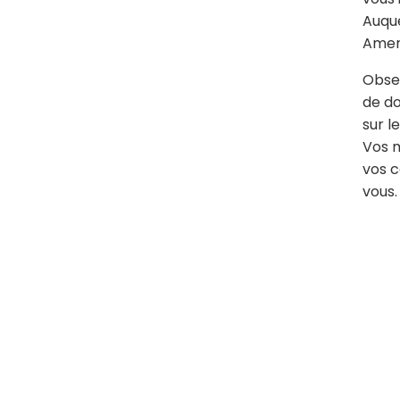
Auque
Ame
Obses
de do
sur le
Vos m
vos c
vous.