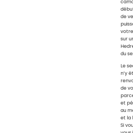
camou
début
de ve
puiss
votre
sur u
Hedre
du s
Le se
n’y é
renvo
de vo
parce
et pé
au mo
et la
Si vo
vous 