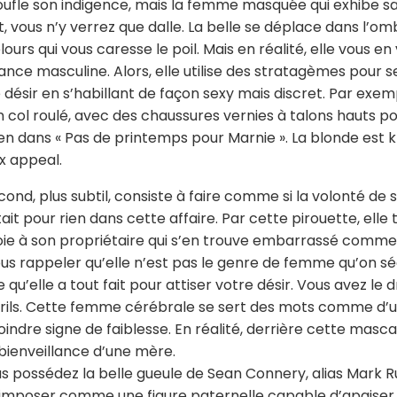
fle son indigence, mais la femme masquée qui exhibe sa
, vous n’y verrez que dalle. La belle se déplace dans l’o
lours qui vous caresse le poil. Mais en réalité, elle vous e
ance masculine. Alors, elle utilise des stratagèmes pour s
 désir en s’habillant de façon sexy mais discret. Par exempl
n col roulé, avec des chaussures vernies à talons hauts po
n dans « Pas de printemps pour Marnie ». La blonde est k
ex appeal.
cond, plus subtil, consiste à faire comme si la volonté de s
tait pour rien dans cette affaire. Par cette pirouette, elle 
ie à son propriétaire qui s’en trouve embarrassé comme 
us rappeler qu’elle n’est pas le genre de femme qu’on sé
 qu’elle a tout fait pour attiser votre désir. Vous avez le d
rils. Cette femme cérébrale se sert des mots comme d’un
indre signe de faiblesse. En réalité, derrière cette mascar
 bienveillance d’une mère.
us possédez la belle gueule de Sean Connery, alias Mark 
imposer comme une figure paternelle capable d’apaiser l