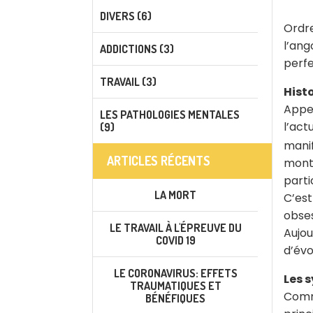
DIVERS (6)
Ordre
l’ang
ADDICTIONS (3)
perfe
TRAVAIL (3)
Hist
Appe
LES PATHOLOGIES MENTALES
l’act
(9)
manif
ARTICLES RÉCENTS
montr
parti
LA MORT
C’est
obses
LE TRAVAIL À L'ÉPREUVE DU
Aujou
COVID 19
d’évo
LE CORONAVIRUS: EFFETS
Les 
TRAUMATIQUES ET
Comme
BÉNÉFIQUES