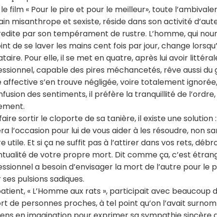
le film « Pour le pire et pour le meilleur», toute l’ambiva
ain misanthrope et sexiste, réside dans son activité d’aut
edite par son tempérament de rustre. L’homme, qui nour
int de se laver les mains cent fois par jour, change lors
ataire. Pour elle, il se met en quatre, après lui avoir littéra
essionnel, capable des pires méchancetés, rêve aussi du 
e affective s’en trouve négligée, voire totalement ignorée
nfusion des sentiments, il préfère la tranquillité de l’ordre,
ement.
faire sortir le cloporte de sa tanière, il existe une solution
ra l’occasion pour lui de vous aider à les résoudre, non sa
e utile. Et si ça ne suffit pas à l’attirer dans vos rets, dé
ntualité de votre propre mort. Dit comme ça, c’est étra
essionnel a besoin d’envisager la mort de l’autre pour le 
 ses pulsions sadiques.
atient, « L’Homme aux rats », participait avec beaucoup de 
rt de personnes proches, à tel point qu’on l’avait surnomm
ens en imagination pour exprimer sa sympathie sincère au