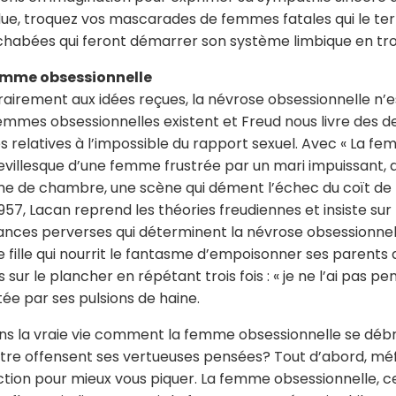
e, troquez vos mascarades de femmes fatales qui le ter
habées qui feront démarrer son système limbique en tr
emme obsessionnelle
airement aux idées reçues, la névrose obsessionnelle n’e
emmes obsessionnelles existent et Freud nous livre des d
s relatives à l’impossible du rapport sexuel. Avec « La femm
villesque d’une femme frustrée par un mari impuissant, 
 de chambre, une scène qui dément l’échec du coït de l
957, Lacan reprend les théories freudiennes et insiste sur 
nces perverses qui déterminent la névrose obsessionnelle, 
e fille qui nourrit le fantasme d’empoisonner ses parent
 sur le plancher en répétant trois fois : « je ne l’ai pas p
tée par ses pulsions de haine.
ns la vraie vie comment la femme obsessionnelle se débro
re offensent ses vertueuses pensées? Tout d’abord, méfianc
tion pour mieux vous piquer. La femme obsessionnelle, c