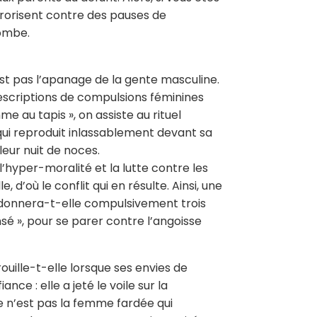
rorisent contre des pauses de
ombe.
st pas l’apanage de la gente masculine.
escriptions de compulsions féminines
e au tapis », on assiste au rituel
qui reproduit inlassablement devant sa
eur nuit de noces.
l’hyper-moralité et la lutte contre les
d’où le conflit qui en résulte. Ainsi, une
s donnera-t-elle compulsivement trois
ensé », pour se parer contre l’angoisse
uille-t-elle lorsque ses envies de
e : elle a jeté le voile sur la
e n’est pas la femme fardée qui