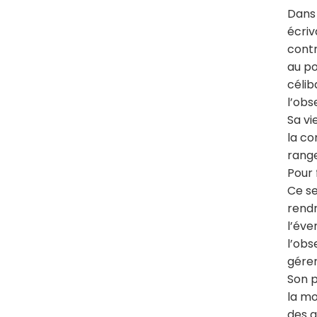
Dans 
écriv
contr
au po
célib
l’obs
Sa vi
la co
rang
Pour 
Ce se
rendr
l’éve
l’obs
gérer
Son p
la mo
des g