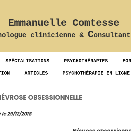
Emmanuelle Comtesse
C
hologue clinicienne &
onsultant
SPÉCIALISATIONS
PSYCHOTHÉRAPIES
FO
TION
ARTICLES
PSYCHOTHÉRAPIE EN LIGNE
NÉVROSE OBSESSIONNELLE
 le 29/12/2018
Névrose obsessionne