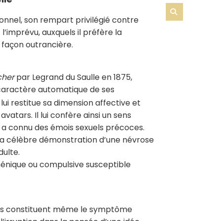
onnel, son rempart privilégié contre
 l’imprévu, auxquels il préfère la
e façon outrancière.
cher
par Legrand du Saulle en 1875,
 caractère automatique de ses
 lui restitue sa dimension affective et
atars. Il lui confère ainsi un sens
’il a connu des émois sexuels précoces.
e sa célèbre démonstration d’une névrose
dulte.
thénique ou compulsive susceptible
lles constituent même le symptôme