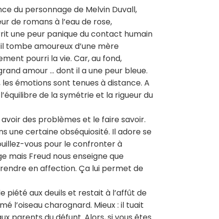
lence du personnage de Melvin Duvall,
eur de romans à l’eau de rose,
rit une peur panique du contact humain
qu’il tombe amoureux d’une mère
lement pourri la vie. Car, au fond,
grand amour … dont il a une peur bleue.
, les émotions sont tenues à distance. A
 l’équilibre de la symétrie et la rigueur du
 : avoir des problèmes et le faire savoir.
ns une certaine obséquiosité. Il adore se
brouillez-vous pour le confronter à
nge mais Freud nous enseigne que
prendre en affection. Ça lui permet de
piété aux deuils et restait à l’affût de
é l’oiseau charognard. Mieux : il tuait
x parents du défunt. Alors, si vous êtes