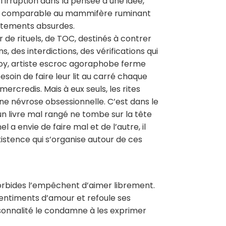
l’irruption dans la pensée d’une idée,
ait comparable au mammifère ruminant
rtements absurdes.
 de rituels, de TOC, destinés à contrer
s, des interdictions, des vérifications qui
, Roy, artiste escroc agoraphobe ferme
esoin de faire leur lit au carré chaque
rcredis. Mais à eux seuls, les rites
d’une névrose obsessionnelle. C’est dans le
’un livre mal rangé ne tombe sur la tête
 a envie de faire mal et de l’autre, il
istence qui s’organise autour de ces
morbides l’empêchent d’aimer librement.
sentiments d’amour et refoule ses
rsonnalité le condamne à les exprimer