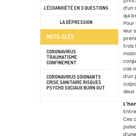
princ
d’un 
L'ÉCOANXIÉTÉ EN 3 QUESTIONS
qui b
LA DÉPRESSION
Pour 
leur 
MOTS-CLÉS
prenn
trois
CORONAVIRUS
matin
TRAUMATISME
conju
CONFINEMENT
cas o
d’un 
CORONAVIRUS SOIGNANTS
CRISE SANITAIRE RISQUES
culpa
PSYCHO SOCIAUX BURN OUT
deux 
L’ho
Entre
Ces c
pulsi
d’une