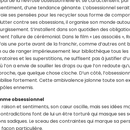
ipal de la névrose obsessionnelle et se caractérisent par 
sentiment, d’une tendance gênante. L’obsessionnel ser
roie ses pensées pour les recycler sous forme de compo
lutter contre ses obsessions, il organise son monde autour
surgissement. S’installent dans son quotidien des obligation
ent l’allure de cérémonial. Dans le film « Les associés »
 fois une porte avant de la franchir, comme d’autres ont b
 ou de ranger impérieusement leur bibliothèque tous les me
ratoires et les superstitions, ne suffisent pas à justifier 
ù l’on a envie de souiller les draps ou que l’on redoute qu
proche, que quelque chose cloche. D’un côté, l’obsessionnel
bilise fortement. Cette ambivalence jalonne toute son ex
pôles ennemis.
mme obsessionnel
 raison et sentiments, son cœur oscille, mais ses idées 
ontradictions font de lui un être torturé qui masque ses 
ons sadiques. Le sceau des contraintes qui marque sa pe
 façon particulière.